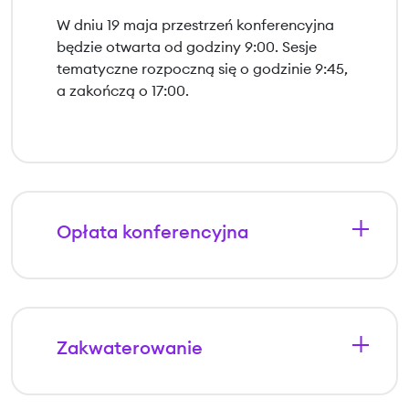
W dniu 19 maja przestrzeń konferencyjna
będzie otwarta od godziny 9:00. Sesje
tematyczne rozpoczną się o godzinie 9:45,
a zakończą o 17:00.
Opłata konferencyjna
Konferencja jest
płatna
. Przy wcześniejszej
rejestracji
do dnia 19 kwietnia włącznie
uczestnicy mogą otrzymać zniżkę.
Nocleg w hotelu oraz koszty podróży
Zakwaterowanie
ponoszone są przez uczestników
Organizator konferencji nie ponosi kosztów
konferencji we własnym zakresie.
zakwaterowania. Nocleg możecie Państwo