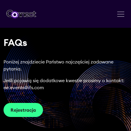
FAQs
Poniżej znajdziecie Państwo najczęściej zadawane
pytania.
Jeśli pojawią się dodatkowe kwestie prosimy o kontakt:
ee.events@ifs.com
Rejestracja